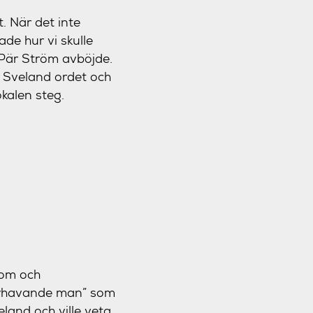
. När det inte
ade hur vi skulle
t Pär Ström avböjde.
a Sveland ordet och
kalen steg.
kom och
ourhavande man” som
eland och ville veta