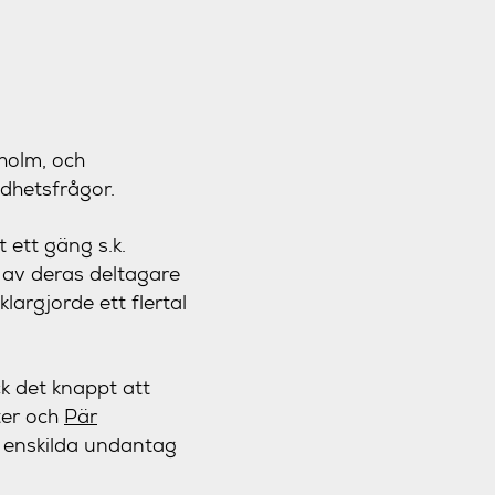
kholm, och
dhetsfrågor.
t ett gäng s.k.
 av deras deltagare
klargjorde ett flertal
k det knappt att
ter och
Pär
d enskilda undantag