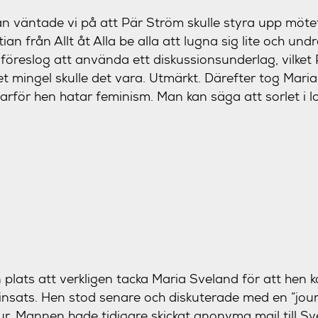
an väntade vi på att Pär Ström skulle styra upp mötet
an från Allt åt Alla be alla att lugna sig lite och undr
i föreslog att använda ett diskussionsunderlag, vilke
t mingel skulle det vara. Utmärkt. Därefter tog Mari
rför hen hatar feminism. Man kan säga att sorlet i lo
n plats att verkligen tacka Maria Sveland för att hen 
a insats. Hen stod senare och diskuterade med en ”j
ur. Mannen hade tidigare skickat anonyma mail till Sv