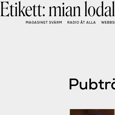
Etikett:
mian loda
Skip
to
content
MAGASINET SVÄRM
RADIO ÅT ALLA
WEBBS
Pubträ