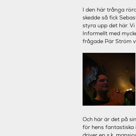
I den här trånga rör
skedde så fick Sebasti
styra upp det här. V
Informellt med mycke
frågade Pär Ström va
Och här är det på si
för hens fantastisk
driver en s.k. mansjo