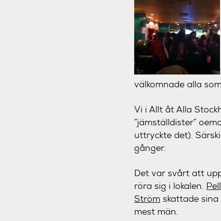
välkomnade alla som 
Vi i Allt åt Alla Stoc
”jämställdister” oem
uttryckte det). Särski
gånger.
Det var svårt att u
röra sig i lokalen.
Pell
Ström
skattade sina 
mest män.