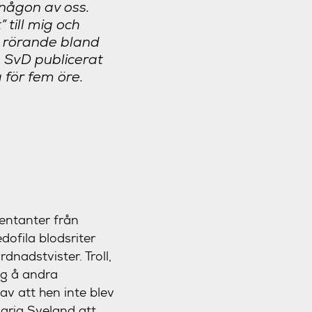
 någon av oss.
 till mig och
on rörande bland
m SvD publicerat
 för fem öre.
sentanter från
ofila blodsriter
nadstvister. Troll,
ing å andra
av att hen inte blev
 Maria Sveland att