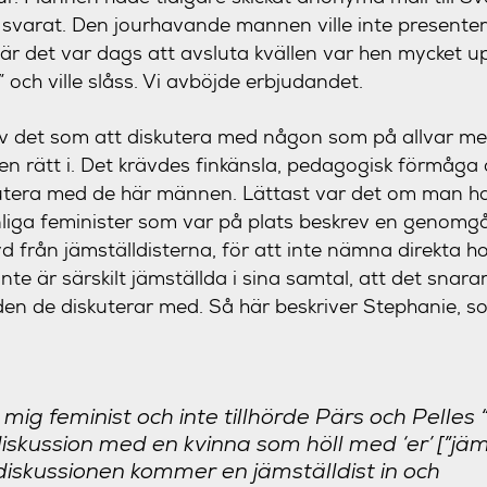
 svarat. Den jourhavande mannen ville inte presenter
är det var dags att avsluta kvällen var hen mycket up
 och ville slåss. Vi avböjde erbjudandet.
v det som att diskutera med någon som på allvar men
en rätt i. Det krävdes finkänsla, pedagogisk förmåga 
kutera med de här männen. Lättast var det om man ha
nnliga feminister som var på plats beskrev en genom
d från jämställdisterna, för att inte nämna direkta h
nte är särskilt jämställda i sina samtal, att det snarar
den de diskuterar med. Så här beskriver Stephanie, 
 mig feminist och inte tillhörde Pärs och Pelles
diskussion med en kvinna som höll med ‘er’ [”jäm
diskussionen kommer en jämställdist in och