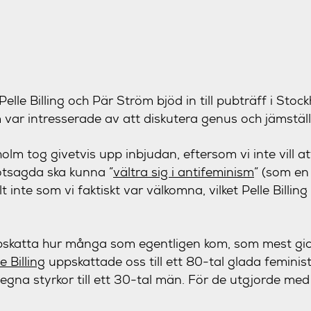
Pelle Billing och Pär Ström bjöd in till pubträff i Stoc
var intresserade av att diskutera genus och jämställ
kholm tog givetvis upp inbjudan, eftersom vi inte vill at
otsagda ska kunna ”
vältra sig i antifeminism
” (som en
lt inte som vi faktiskt var välkomna, vilket Pelle Billing 
ppskatta hur många som egentligen kom, som mest gic
e Billing
uppskattade oss till ett 80-tal glada feminis
egna styrkor till ett 30-tal män. För de utgjorde me