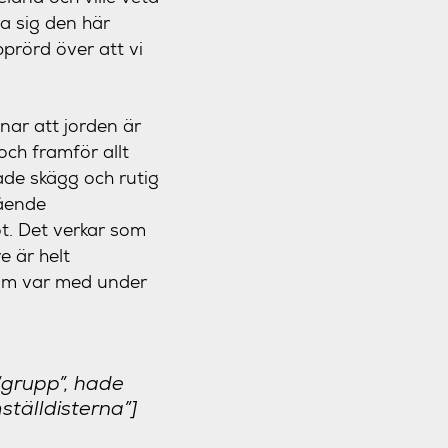
a sig den här
prörd över att vi
ar att jorden är
och framför allt
de skägg och rutig
gående
ot. Det verkar som
e är helt
som var med under
 “grupp”, hade
ställdisterna”]