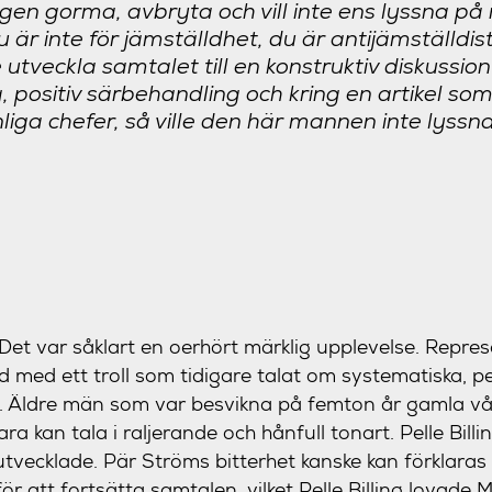
igen gorma, avbryta och vill inte ens lyssna på
är inte för jämställdhet, du är antijämställdist”
e utveckla samtalet till en konstruktiv diskussi
, positiv särbehandling och kring en artikel so
iga chefer, så ville den här mannen inte lyssna
Det var såklart en oerhört märklig upplevelse. Repre
ed ett troll som tidigare talat om systematiska, ped
e. Äldre män som var besvikna på femton år gamla vård
ra kan tala i raljerande och hånfull tonart. Pelle Bill
utvecklade. Pär Ströms bitterhet kanske kan förklaras 
för att fortsätta samtalen, vilket Pelle Billing lovade