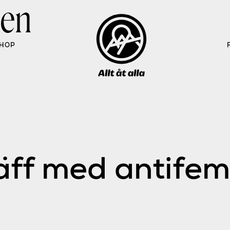
len
HOP
ff med antifem