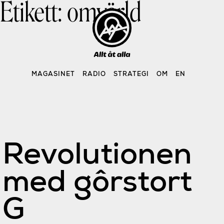
Etikett:
omvärld
Skip
to
content
MAGASINET
RADIO
STRATEGI
OM
EN
Revolutionen
med gôrstort
G