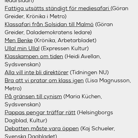
ledarsidan)
Fattiga utsätts ständigt för mediesafari
(Göran
Greider, Krönika i Metro)
Klassafari från Solsidan till Malmö
(Göran
Greider, Dalademokratens ledare)
Men Benke
(Krönika, Arbetarbladet)
Ulla! min Ulla!
(Expressen Kultur)
Klasskampen om tiden
(Heidi Avellan,
Sydsvenskan)
Alla vill inte bli direktörer
(Tidningen NU)
Bra att vi pratar om klass igen
(Lisa Magnusson,
Metro)
På gränsen till cynism
(Maria Küchen,
Sydsvenskan)
Pappas pengar träffar rätt
(Helsingborgs
Dagblad, Kultur)
Debatten måste vara öppen
(Kaj Schueler,
Svenska Dagbladet)