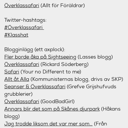
Överklassafari
(Allt för Föräldrar)
Twitter-hashtags:
#Överklassafari
#Klasshat
Blogginlägg (ett axplock):
Fler borde åka på Sightseeing
(Lasses blogg)
Överklassafari
(Rickard Söderberg)
Safari
(Your no Different to me)
Allt åt Alla
(Kommunisternas blogg, drivs av SKP)
Seanser & Överklassafari
(Grefve Grijshufvuds
grubblerier)
Överklassafari
(GoodBadGirl)
Annars blir det som på Skånes djurpark
(Håkans
blogg)
Jag trodde liksom det var mer som…
(Från