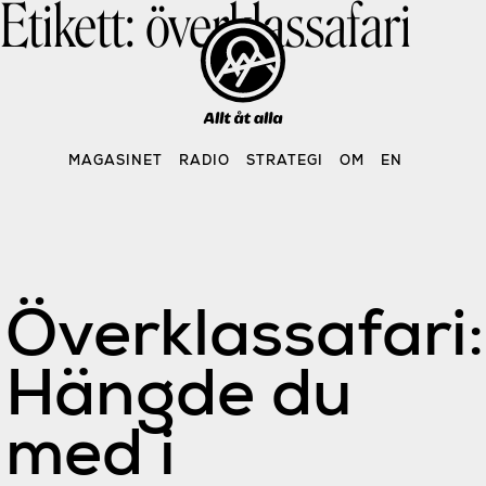
Etikett:
överklassafari
Skip
to
content
MAGASINET
RADIO
STRATEGI
OM
EN
Överklassafari:
Hängde du
med i