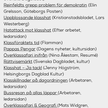
Reinfeldts grepp problem för demokratin
(Elin
Grelsson, Göteborgs Posten)
Uppblossande klasshat
(Kristianstadsbladet, Lars
Westerberg)
Hatattack mot klasshat
(Efter arbetet,
ledarsidan)
Klassföraktets tid
(Flamman)
Pappas Pengar
(Dagens nyheter, kultursidan)
Överklassafari inifrån
(Nina Åkestam, Resumé)
Rättvisemärkt
(Svenska Dagbladet, kultur)
Klasshat – Ja tack!
(Jenny Högström,
Helsingborgs Dagblad Kultur)
Klasskillnader på dagordningen
(Arbetaren,
ledarsidan)
Bussresan på allas läppar
(Arbetaren,
ledarsidan)
Överklassafari & Geografi
(Mats Widgren,