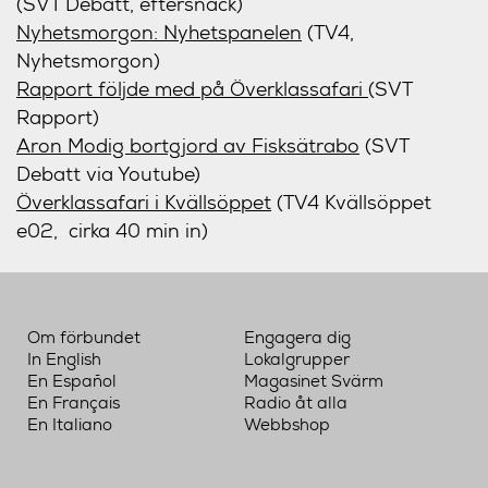
(SVT Debatt, eftersnack)
Nyhetsmorgon: Nyhetspanelen
(TV4,
Nyhetsmorgon)
Rapport följde med på Överklassafari
(SVT
Rapport)
Aron Modig bortgjord av Fisksätrabo
(SVT
Debatt via Youtube)
Överklassafari i Kvällsöppet
(TV4 Kvällsöppet
e02, cirka 40 min in)
Om förbundet
Engagera dig
In English
Lokalgrupper
En Español
Magasinet Svärm
En Français
Radio åt alla
En Italiano
Webbshop