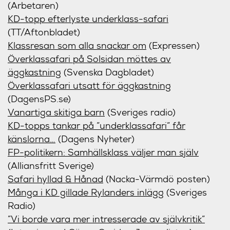
(Arbetaren)
KD-topp efterlyste underklass-safari
(TT/Aftonbladet)
Klassresan som alla snackar om
(Expressen)
Överklassafari på Solsidan möttes av
äggkastning
(Svenska Dagbladet)
Överklassafari utsatt för äggkastning
(DagensPS.se)
Vanartiga skitiga barn
(Sveriges radio)
KD-topps tankar på ”underklassafari” får
känslorna…
(Dagens Nyheter)
FP-politikern: Samhällsklass väljer man själv
(Alliansfritt Sverige)
Safari hyllad & Hånad
(Nacka-Värmdö posten)
Många i KD gillade Rylanders inlägg
(Sveriges
Radio)
”Vi borde vara mer intresserade av självkritik”