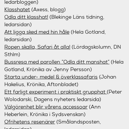
ledarbloggen)
Klasshatet
(Axess, blogg)
Odla ditt klasshat!
(Blekinge Läns tidning,
ledarsidan)
Att ligga sked med hin håle
(Hela Gotland,
ledarsidan)
Ropen skalla, Safari åt alla!
(Lördagskolumn, DN
Sthlm)
Bussresa med parollen ”Odla ditt manshat”
(Hela
Gotland, Krönika av Jenny Persson)
Starta under- medel & överklassafaris
(Johan
Hakelius, Krönika, Aftonbladet)
Ett farligt experiment i praktiskt grupphat
(Peter
Wolodarski, Dagens nyheters ledarsida)
Välgörenhet blir vårens accessoar
(Ann
Heberlein, Krönika i Sydsvenskan)
Ofrihetens resenärer
(Smålandsposten,