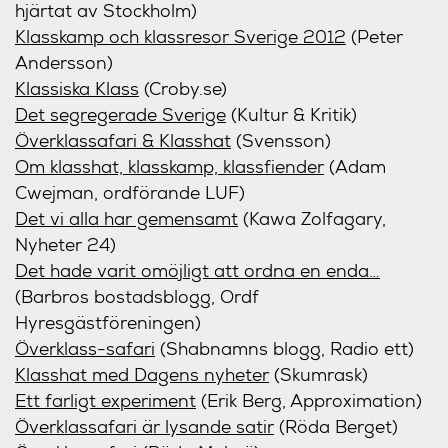
hjärtat av Stockholm)
Klasskamp och klassresor Sverige 2012
(Peter
Andersson)
Klassiska Klass
(Croby.se)
Det segregerade Sverige
(Kultur & Kritik)
Överklassafari & Klasshat
(Svensson)
Om klasshat, klasskamp, klassfiender
(Adam
Cwejman, ordförande LUF)
Det vi alla har gemensamt
(Kawa Zolfagary,
Nyheter 24)
Det hade varit omöjligt att ordna en enda…
(Barbros bostadsblogg, Ordf
Hyresgästföreningen)
Överklass-safari
(Shabnamns blogg, Radio ett)
Klasshat med Dagens nyheter
(Skumrask)
Ett farligt experiment
(Erik Berg, Approximation)
Överklassafari är lysande satir
(Röda Berget)