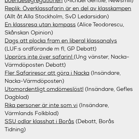
boendesegregationen
(Michael Gentile, Newsmill)
Replik: Överklassafarin är en del av klasskampen
(Allt åt Alla Stockholm, SvD Ledarsidan)
En klassresa utan kompass
(Alice Teodorescu,
Skånskan Opinion)
Dags att plocka fram en liberal klassanalys
(LUF:s ordförande m fl, GP Debatt)
Upprörs inte över safarin!
(Ung vänster, Nacka-
Värmdöposten Debatt)
Fler Safariresor att göra i Nacka
(Insändare,
Nacka-Värmdöposten)
Utomordentligt omdömeslöst!
(Insändare, Gefles
Dagblad)
Rika personer är inte som vi
(Insändare,
Värmlands Folkblad)
SSU odlar klasshat i Borås
(Debatt, Borås
Tidning)