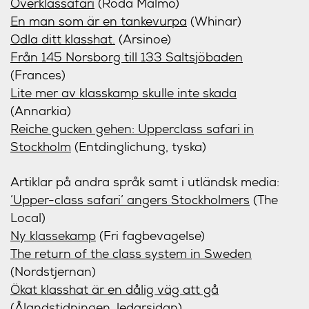
Överklassafari
(Röda Malmö)
En man som är en tankevurpa
(Whinar)
Odla ditt klasshat.
(Arsinoe)
Från 145 Norsborg till 133 Saltsjöbaden
(Frances)
Lite mer av klasskamp skulle inte skada
(Annarkia)
Reiche gucken gehen: Upperclass safari in
Stockholm
(Entdinglichung, tyska)
Artiklar på andra språk samt i utländsk media:
’Upper-class safari’ angers Stockholmers
(The
Local)
Ny klassekamp
(Fri fagbevagelse)
The return of the class system in Sweden
(Nordstjernan)
Ökat klasshat är en dålig väg att gå
(Ålandstidningen, ledarsidan)