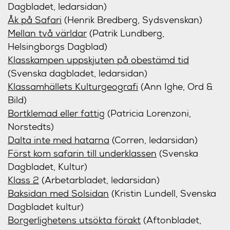
Dagbladet, ledarsidan)
Åk på Safari
(Henrik Bredberg, Sydsvenskan)
Mellan två världar
(Patrik Lundberg,
Helsingborgs Dagblad)
Klasskampen uppskjuten på obestämd tid
(Svenska dagbladet, ledarsidan)
Klassamhällets Kulturgeografi
(Ann Ighe, Ord &
Bild)
Bortklemad eller fattig
(Patricia Lorenzoni,
Norstedts)
Dalta inte med hatarna
(Corren, ledarsidan)
Först kom safarin till underklassen
(Svenska
Dagbladet, Kultur)
Klass 2
(Arbetarbladet, ledarsidan)
Baksidan med Solsidan
(Kristin Lundell, Svenska
Dagbladet kultur)
Borgerlighetens utsökta förakt
(Aftonbladet,