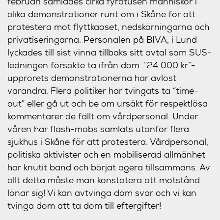
februari samlades cirka fyratusen människor i
olika demonstrationer runt om i Skåne för att
protestera mot flyttkaoset, nedskärningarna och
privatiseringarna. Personalen på BIVA, i Lund
lyckades till sist vinna tillbaks sitt avtal som SUS-
ledningen försökte ta ifrån dom. ”24 000 kr”-
upprorets demonstrationerna har avlöst
varandra. Flera politiker har tvingats ta ”time-
out” eller gå ut och be om ursäkt för respektlösa
kommentarer de fällt om vårdpersonal. Under
våren har flash-mobs samlats utanför flera
sjukhus i Skåne för att protestera. Vårdpersonal,
politiska aktivister och en mobiliserad allmänhet
har knutit band och börjat agera tillsammans. Av
allt detta måste man konstatera att motstånd
lönar sig! Vi kan avtvinga dom svar och vi kan
tvinga dom att ta dom till eftergifter!