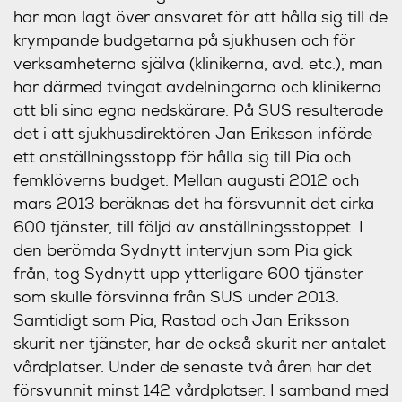
har man lagt över ansvaret för att hålla sig till de
krympande budgetarna på sjukhusen och för
verksamheterna själva (klinikerna, avd. etc.), man
har därmed tvingat avdelningarna och klinikerna
att bli sina egna nedskärare. På SUS resulterade
det i att sjukhusdirektören Jan Eriksson införde
ett anställningsstopp för hålla sig till Pia och
femklöverns budget. Mellan augusti 2012 och
mars 2013 beräknas det ha försvunnit det cirka
600 tjänster, till följd av anställningsstoppet. I
den berömda Sydnytt intervjun som Pia gick
från, tog Sydnytt upp ytterligare 600 tjänster
som skulle försvinna från SUS under 2013.
Samtidigt som Pia, Rastad och Jan Eriksson
skurit ner tjänster, har de också skurit ner antalet
vårdplatser. Under de senaste två åren har det
försvunnit minst 142 vårdplatser. I samband med