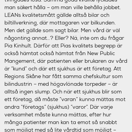
man säkert hålla – om man ville behålla jobbet.
LEANs kvalitetsmått gällde alltså bilar och
biltillverkning, där mottagaren var bilkunden.
Men det gällde som sagt bilar. Men vård är väl
någonting annat…? Eller? Nä, inte om du frågar
Pia Kinhult. Därför att Pias kvalitets begrepp är
också hämtat också hämtat från New Public
Mangement, där patienten eller brukaren av vård
är ”kund” och där ett sjukhus är ett företag. Att
Regions Skåne har fått samma chefskultur som
bilindustrin ­– med högavlönade torpeder – är
alltså ingen slump. Och när ett sjukhus blir som
ett företag, då måste ”varan” kunna mättas mot
andra ”företags” (sjukhus) ”varor”. Där varje
verksamhet måste kunna mättas, efter hur
många patienter man kan ta emot så snabbt
som möjligt med så lite vårdtid som möjligt –