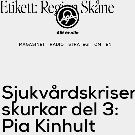
Etikett:
Region Skåne
Skip
to
content
MAGASINET
RADIO
STRATEGI
OM
EN
Sjukvårdskrise
skurkar del 3:
Pia Kinhult