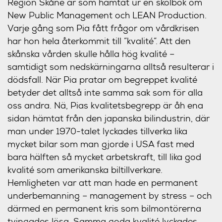
Region Skåne är som hämtat ur en skolbok om
New Public Management och LEAN Production.
Varje gång som Pia fått frågor om vårdkrisen
har hon hela återkommit till ”kvalité”. Att den
skånska vården skulle hålla hög kvalité –
samtidigt som nedskärningarna alltså resulterar i
dödsfall. När Pia pratar om begreppet kvalité
betyder det alltså inte samma sak som för alla
oss andra. Nä, Pias kvalitetsbegrepp är åh ena
sidan hämtat från den japanska bilindustrin, där
man under 1970-talet lyckades tillverka lika
mycket bilar som man gjorde i USA fast med
bara hälften så mycket arbetskraft, till lika god
kvalité som amerikanska biltillverkare.
Hemligheten var att man hade en permanent
underbemanning – management by stress – och
därmed en permanent kris som bilmontörerna
tvingades lösa. Samma goda kvalité lyckades