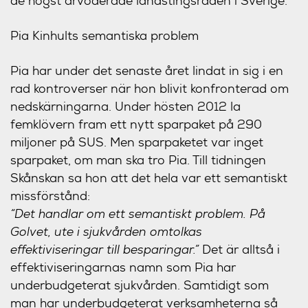
de högst arvoderade landstingsråden i Sverige.
Pia Kinhults semantiska problem
Pia har under det senaste året lindat in sig i en
rad kontroverser när hon blivit konfronterad om
nedskärningarna. Under hösten 2012 la
femklövern fram ett nytt sparpaket på 290
miljoner på SUS. Men sparpaketet var inget
sparpaket, om man ska tro Pia. Till tidningen
Skånskan sa hon att det hela var ett semantiskt
missförstånd:
“
Det handlar om ett semantiskt problem. På
Golvet, ute i sjukvården omtolkas
effektiviseringar till besparingar.”
Det är alltså i
effektiviseringarnas namn som Pia har
underbudgeterat sjukvården. Samtidigt som
man har underbudgeterat verksamheterna så