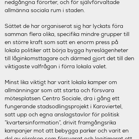
nedgångna förorter, och för självförvaltade
allmänna sociala rum i staden.
Sättet de har organiserat sig har lyckats föra
samman flera olika, specifika mindre grupper till
en större kraft som satt en enorm press på
lokala politiker att börja bygga hyreslägenheter
till låginkomsttagare och därmed gjort det till den
viktigaste valfrågan i förra lokala valet.
Minst lika viktigt har varit lokala kamper om
allmänningar som att starta och försvara
mötesplatsen Centro Sociale, dra i gång ett
fungerande stadsodlingsprojekt i Karoviertel,
satt upp och egna anslagstavlor för politisk
”kvartersinformation”, drivit framgångsrika
kampanjer mot att bebygga parker och varit en
del av rörelsen som försvarat och legitimerat ett