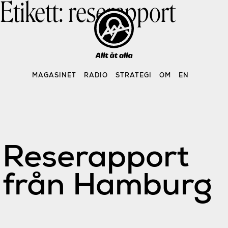
Etikett:
reserapport
Skip
to
content
MAGASINET
RADIO
STRATEGI
OM
EN
Reserapport
från Hamburg