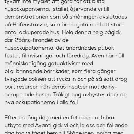
tyvärr inte mycket att göra för att bistå
husockupanterna. Istället återvände vi till
demonstrationen som så småningen avslutades
på Hafenstrasse, som är en gata med ett stort
antal ockuperade hus. Hela denna helg pågick
där 25års-firandet av de
husockupationerna, det anordnades pubar,
fester, filmvisningar och föredrag. Även här höll
människor igång gatuaktivism med
bl.a. brinnande barrikader, som flera gånger
tvingade polisen att rycka in och på så sätt drog
bort resurser från deras insatser mot de ny-
ockuperade husen. Tråkigt nog avhystes dock de
nya ockupationerna i alla fall.
Efter en lång dag med en fet demo och bra
utbyte med Avanti gick vi och la oss och följande
dag tog vi tåget hem till Skåne igen, nöjda med