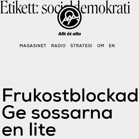
Etikett:
socialdemokrati
Skip
to
content
MAGASINET
RADIO
STRATEGI
OM
EN
Frukostblockad
Ge sossarna
en lite