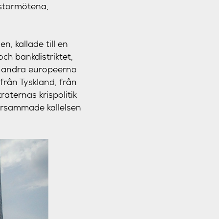
stormötena,
n, kallade till en
ch bankdistriktet,
de andra europeerna
från Tyskland, från
raternas krispolitik
hörsammade kallelsen