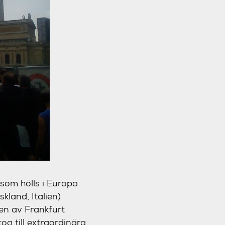
 som hölls i Europa
kland, Italien)
den av Frankfurt
og till extraordinära