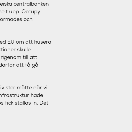
peiska centralbanken
 helt upp. Occupy
stormades och
med EU om att husera
tioner skulle
igenom till att
därför att få gå
ivister mötte när vi
nfrastruktur hade
 fick ställas in. Det