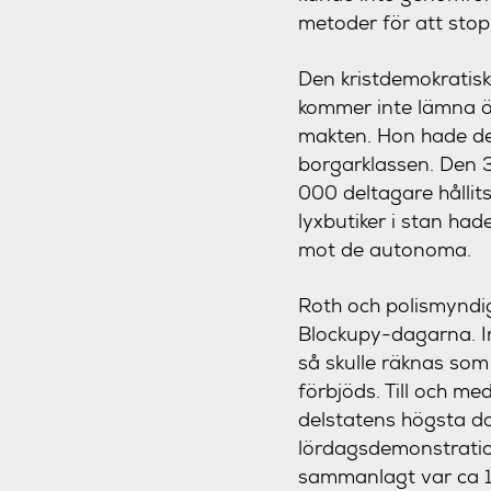
metoder för att stop
Den kristdemokratis
kommer inte lämna öv
makten. Hon hade des
borgarklassen. Den 
000 deltagare hållits
lyxbutiker i stan had
mot de autonoma.
Roth och polismyndigh
Blockupy-dagarna. Ing
så skulle räknas som 
förbjöds. Till och m
delstatens högsta do
lördagsdemonstration
sammanlagt var ca 1