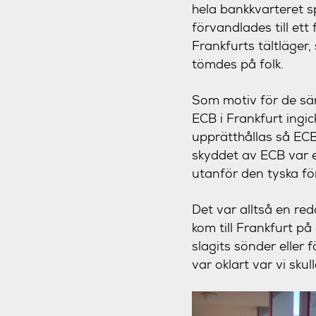
hela bankkvarteret s
förvandlades till ett
Frankfurts tältläger
tömdes på folk.
Som motiv för de sär
ECB i Frankfurt ingic
upprätthållas så ECB
skyddet av ECB var en
utanför den tyska fö
Det var alltså en red
kom till Frankfurt p
slagits sönder eller 
var oklart var vi skul