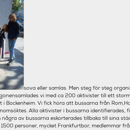
sova eller samlas. Men steg för steg organi
onensamlades vi med ca 200 aktivister till ett stor
 i Bockenheim. Vi fick höra att bussarna från Rom,H
msöktes. Alla aktivister i bussarna identifierades, f
 några av bussarna eskorterades tillbaka till sina stä
 1500 personer, mycket Frankfurtbor, medlemmar från