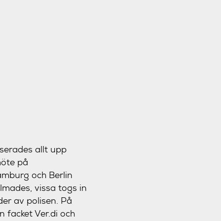
serades allt upp
möte på
amburg och Berlin
ilmades, vissa togs in
der av polisen. På
 facket Ver.di och