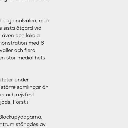
t regionalvalen, men
 sista åtgärd vid
 även den lokala
monstration med 6
aller och flera
 en stor medial hets
viteter under
, större samlingar än
er och rejvfest
öds. Först i
 Blockupydagarna,
ntrum stängdes av,