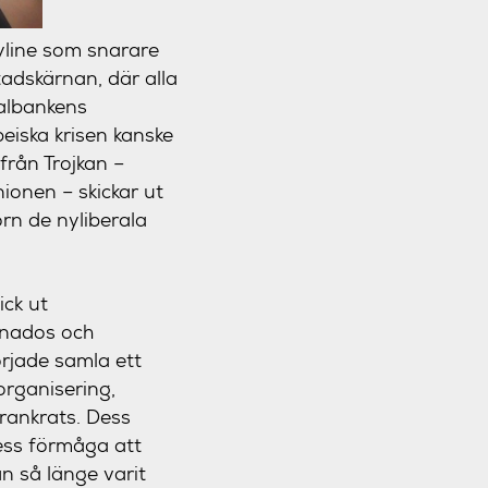
kyline som snarare
tadskärnan, där alla
ralbankens
eiska krisen kanske
rån Trojkan –
ionen – skickar ut
orn de nyliberala
ick ut
gnados och
rjade samla ett
organisering,
örankrats. Dess
dess förmåga att
n så länge varit