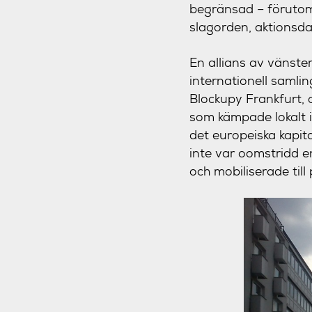
begränsad – förutom
slagorden, aktionsd
En allians av vänster
internationell samli
Blockupy Frankfurt, 
som kämpade lokalt i
det europeiska kapita
inte var oomstridd e
och mobiliserade till