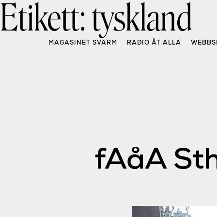
Etikett:
tyskland
Skip
to
content
MAGASINET SVÄRM
RADIO ÅT ALLA
WEBBS
fAåA Sth