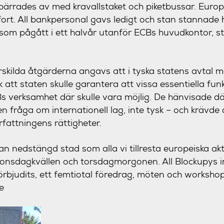
pärrades av med kravallstaket och piketbussar. Euro
 fort. All bankpersonal gavs ledigt och stan stannade
, som pågått i ett halvår utanför ECBs huvudkontor, 
skilda åtgärderna angavs att i tyska statens avtal 
k att staten skulle garantera att vissa essentiella funk
s verksamhet där skulle vara möjlig. De hänvisade där
 fråga om internationell lag, inte tysk – och krävde 
rfattningens rättigheter.
an nedstängd stad som alla vi tillresta europeiska akt
å onsdagkvällen och torsdagmorgonen. All Blockupys i
förbjudits, ett femtiotal föredrag, möten och workshops
le