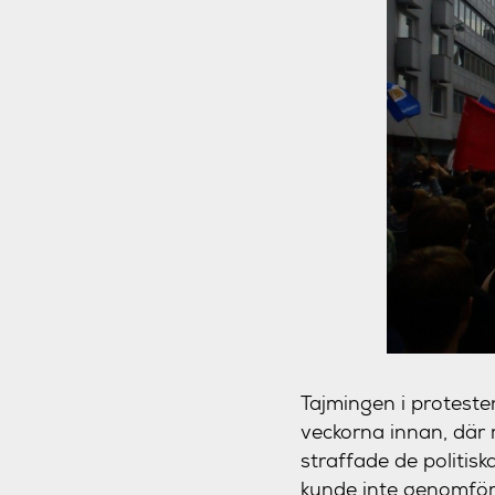
Tajmingen i proteste
veckorna innan, där m
straffade de politisk
kunde inte genomfört