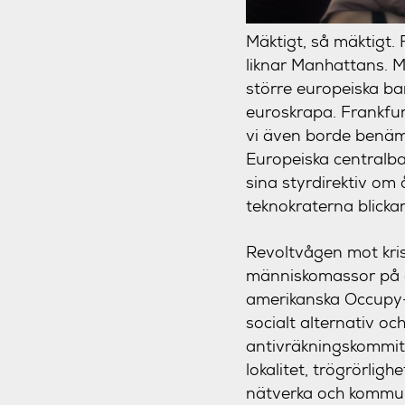
Mäktigt, så mäktigt.
liknar Manhattans. Ma
större europeiska ban
euroskrapa. Frankfur
vi även borde benämn
Europeiska centralba
sina styrdirektiv om 
teknokraterna blicka
Revoltvågen mot kris
människomassor på g
amerikanska Occupy-r
socialt alternativ oc
antivräkningskommitté
lokalitet, trögrörlig
nätverka och kommuni