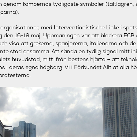
 genom kampernas tydligaste symboler (tältlägren, 
agarna).
organisationer, med Interventionistische Linke i spetse
ng den 16-19 maj. Uppmaningen var att blockera ECB o
och visa att grekerna, spanjorerna, italienarna och 
nte stod ensamma. Att sända en tydlig signal mitt ini
lets huvudstad, mitt ifrån bestens hjärta – att teknok
ns i deras egna högborg. Vi i Förbundet Allt åt alla 
 protesterna.