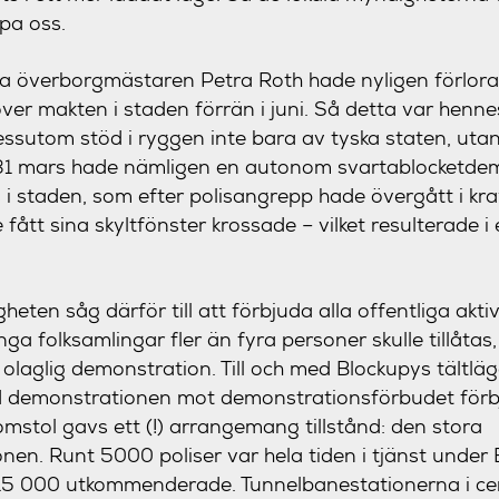
pa oss.
ka överborgmästaren Petra Roth hade nyligen förlora
er makten i staden förrän i juni. Så detta var hennes
sutom stöd i ryggen inte bara av tyska staten, utan
31 mars hade nämligen en autonom svartablocketde
 i staden, som efter polisangrepp hade övergått i krav
e fått sina skyltfönster krossade – vilket resulterade i
eten såg därför till att förbjuda alla offentliga akti
a folksamlingar fler än fyra personer skulle tillåtas
olaglig demonstration. Till och med Blockupys tältläg
ed demonstrationen mot demonstrationsförbudet förbj
mstol gavs ett (!) arrangemang tillstånd: den stora
en. Runt 5000 poliser var hela tiden i tjänst under
5 000 utkommenderade. Tunnelbanestationerna i ce