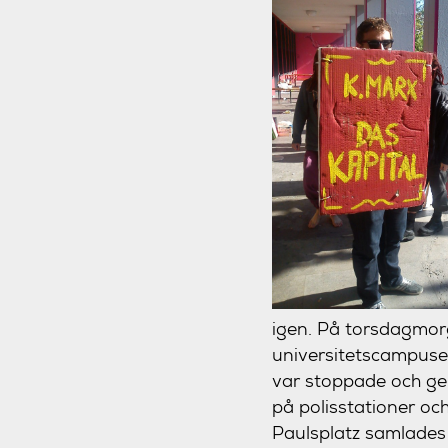
igen. På torsdagmorg
universitetscampuset
var stoppade och geno
på polisstationer och
Paulsplatz samlades