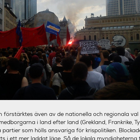
n förstärktes även av de nationella och regionala val
edborgarna i land efter land (Grekland, Frankrike, Tys
a partier som hölls ansvariga för krispolitiken. Blocka
s i ett mer laddat läge. Så de lokala myndigheterna t