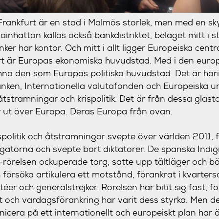
 Frankfurt är en stad i Malmös storlek, men med en s
inhattan kallas också bankdistriktet, beläget mitt i s
ker har kontor. Och mitt i allt ligger Europeiska cent
t är Europas ekonomiska huvudstad. Med i den europ
a den som Europas politiska huvudstad. Det är härif
nken, Internationella valutafonden och Europeiska un
åtstramningar och krispolitik. Det är från dessa glast
r ut över Europa. Deras Europa från ovan.
politik och åtstramningar svepte över världen 2011, f
atorna och svepte bort diktatorer. De spanska Indi
örelsen ockuperade torg, satte upp tältläger och bö
h försöka artikulera ett motstånd, förankrat i kvarters
er och generalstrejker. Rörelsen har bitit sig fast, f
het och vardagsförankring har varit dess styrka. Men 
cera på ett internationellt och europeiskt plan har ä