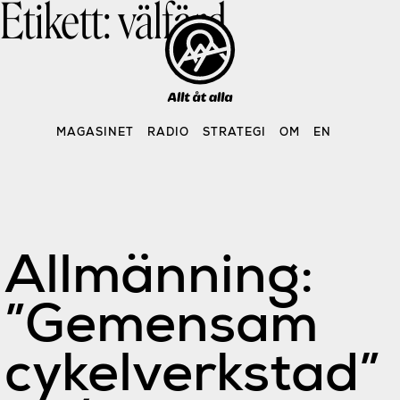
Etikett:
välfärd
Skip
to
content
MAGASINET
RADIO
STRATEGI
OM
EN
Allmänning:
”Gemensam
cykelverkstad”