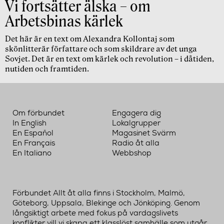
Vi fortsätter älska – om
Arbetsbinas kärlek
Det här är en text om Alexandra Kollontaj som
skönlitterär författare och som skildrare av det unga
Sovjet. Det är en text om kärlek och revolution – i dåtiden,
nutiden och framtiden.
Om förbundet
Engagera dig
In English
Lokalgrupper
En Español
Magasinet Svärm
En Français
Radio åt alla
En Italiano
Webbshop
Förbundet Allt åt alla finns i Stockholm, Malmö,
Göteborg, Uppsala, Blekinge och Jönköping. Genom
långsiktigt arbete med fokus på vardagslivets
konflikter vill vi skapa ett klasslöst samhälle som utgår