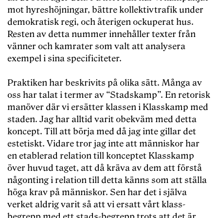
mot hyreshöjningar, bättre kollektivtrafik under
demokratisk regi, och återigen ockuperat hus.
Resten av detta nummer innehåller texter från
vänner och kamrater som valt att analysera
exempel i sina specificiteter.
Praktiken har beskrivits på olika sätt. Många av
oss har talat i termer av “Stadskamp”. En retorisk
manöver där vi ersätter klassen i Klasskamp med
staden. Jag har alltid varit obekväm med detta
koncept. Till att börja med då jag inte gillar det
estetiskt. Vidare tror jag inte att människor har
en etablerad relation till konceptet Klasskamp
över huvud taget, att då kräva av dem att förstå
någonting i relation till detta känns som att ställa
höga krav på människor. Sen har det i själva
verket aldrig varit så att vi ersatt vårt klass-
begrepp med ett stads-begrepp trots att det är