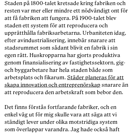
Staden på 1800-talet kretsade kring fabriken och
resten var mer eller mindre ett nödvändigt ont för
att få fabriken att fungera. På 1900-talet blev
staden ett system för att reproducera och
upprätthålla fabriksarbetarna. Urbaniteten idag,
efter avindustrialisering, innebär snarare att
stadsrummet som sådant blivit en fabrik i sin
egen rätt. Huskropparna har gjorts produktiva
genom finansialisering av fastighetssektorn, gig-
och byggarbetare har hela staden både som
arbetsplats och fikarum.
Städer planeras för att
skapa innovation och entreprenörskap
snarare än
att reproducera den arbetskraft som bebor den.
Det finns förstås fortfarande fabriker, och en
enkel väg ut för mig skulle vara att säga att vi
ständigt lever under olika motstridiga system
som överlappar varandra. Jag hade också haft