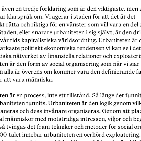
 även en tredje förklaring som är den viktigaste, men
lar klarspråk om. Vi agerar i staden för att det är det
kt rätta och riktiga för en vänster som vill vara en del 
taden, eller snarare urbaniteten i sig självt, är den d
vår tids kapitalistiska världsordning. Urbaniteten är 
tarkaste politiskt ekonomiska tendensen vi kan se i det
tiska nätverket av finansiella relationer och exploateri
ten är den form av social organisering som när vi sia
n alla är överens om kommer vara den definierande fa
är att vara människa.
en är en process, inte ett tillstånd. Så länge det funni
baniteten funnits. Urbaniteten är den logik genom vil
laneras och dess invånare organiseras. Genom att plac
al människor med motstridiga intressen, viljor och be
 så tvingas det fram tekniker och metoder för social or
00-talet innebar urbaniteten en oerhörd exploatering.