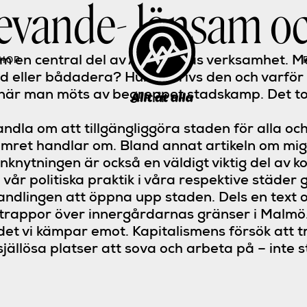
 levande- lönsam o
n central del av Allt åt allas verksamhet. Me
HOP
d eller bådadera? Hur bedrivs den och varför ä
när man möts av begreppet stadskamp. Det tol
andla om att tillgängliggöra staden för alla oc
 numret handlar om. Bland annat artikeln om mi
anknytningen är också en väldigt viktig del av 
 vår politiska praktik i våra respektive städe
handlingen att öppna upp staden. Dels en text
 trappor över innergårdarnas gränser i Malmö
 det vi kämpar emot. Kapitalismens försök att 
jällösa platser att sova och arbeta på – inte s