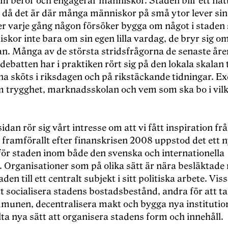
om berör och engagerar människor. Staden blir ett nat
t då det är där många människor på små ytor lever sin
er varje gång någon försöker bygga om något i staden 
skor inte bara om sin egen lilla vardag, de bryr sig o
n. Många av de största stridsfrågorna de senaste åre
 debatten har i praktiken rört sig på den lokala skalan 
na sköts i riksdagen och på rikstäckande tidningar. E
m trygghet, marknadsskolan och vem som ska bo i vilk
idan rör sig vårt intresse om att vi fått inspiration fr
 framförallt efter finanskrisen 2008 uppstod det ett n
 för staden inom både den svenska och internationella
. Organisationer som på olika sätt är nära besläktade
aden till ett centralt subjekt i sitt politiska arbete. Vis
tt socialisera stadens bostadsbestånd, andra för att ta
munen, decentralisera makt och bygga nya institution
lta nya sätt att organisera stadens form och innehåll.