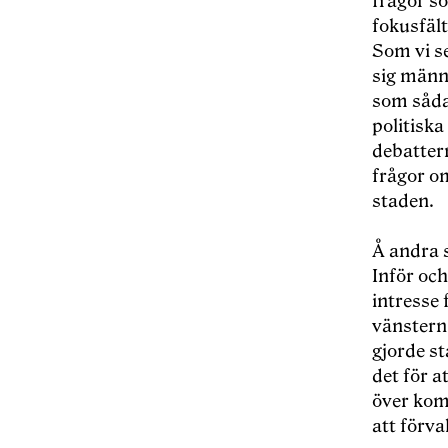
frågor s
fokusfäl
Som vi s
sig männi
som såda
politiska
debatter
frågor o
staden.
Å andra s
Inför och
intresse
vänstern
gjorde st
det för a
över kom
att förva