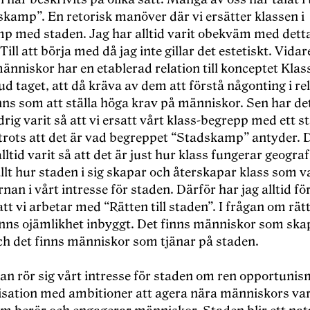
skamp”. En retorisk manöver där vi ersätter klassen i
p med staden. Jag har alltid varit obekväm med dett
Till att börja med då jag inte gillar det estetiskt. Vidar
människor har en etablerad relation till konceptet Kl
d taget, att då kräva av dem att förstå någonting i rela
ns som att ställa höga krav på människor. Sen har det 
drig varit så att vi ersatt vårt klass-begrepp med ett s
trots att det är vad begreppet “Stadskamp” antyder. 
lltid varit så att det är just hur klass fungerar geograf
lt hur staden i sig skapar och återskapar klass som v
rnan i vårt intresse för staden. Därför har jag alltid fö
att vi arbetar med “Rätten till staden”. I frågan om rätt
inns ojämlikhet inbyggt. Det finns människor som ska
ch det finns människor som tjänar på staden.
an rör sig vårt intresse för staden om ren opportunism
isation med ambitioner att agera nära människors var