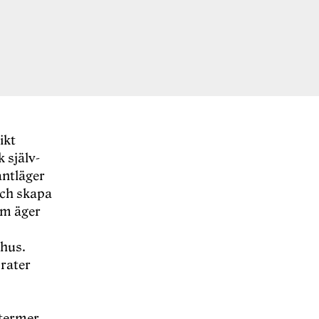
ikt
 själv-
antläger
 och skapa
om äger
 hus.
rater
 termer