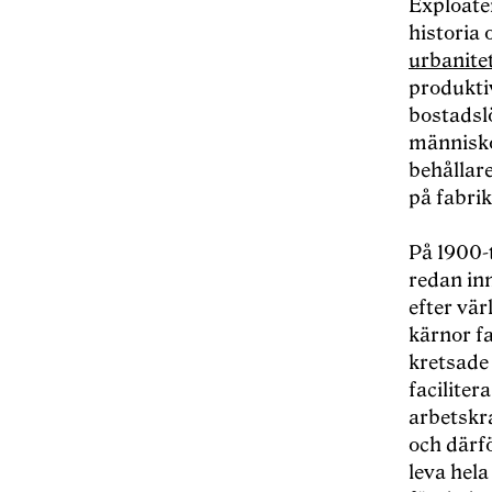
Exploate
historia 
urbanite
produkti
bostadsl
människo
behållar
på fabrik
På 1900-
redan i
efter vär
kärnor f
kretsade
faciliter
arbetskr
och därf
leva hela