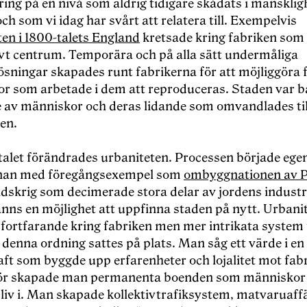
ring på en nivå som aldrig tidigare skådats i mänskli
och som vi idag har svårt att relatera till. Exempelvis
ten i 1800-talets England
kretsade kring fabriken som
vt centrum. Temporära och på alla sätt undermåliga
ösningar skapades runt fabrikerna för att möjliggöra 
r som arbetade i dem att reproduceras. Staden var b
e av människor och deras lidande som omvandlades til
en.
talet förändrades urbaniteten. Processen började egen
nnan med föregångsexempel som
ombyggnationen av P
ldskrig som decimerade stora delar av jordens industr
anns en möjlighet att uppfinna staden på nytt. Urbani
 fortfarande kring fabriken men mer intrikata system 
a denna ordning sattes på plats. Man såg ett värde i en 
aft som byggde upp erfarenheter och lojalitet mot fab
ör skapade man permanenta boenden som människor
 liv i. Man skapade kollektivtrafiksystem, matvaruaffä