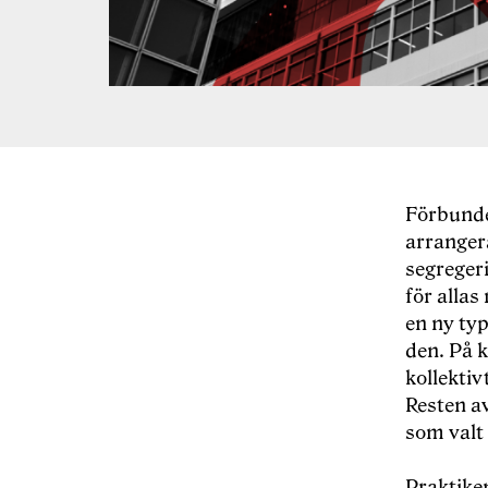
Förbundet
arrangera
segreger
för allas
en ny ty
den. På k
kollektiv
Resten a
som valt 
Praktiken