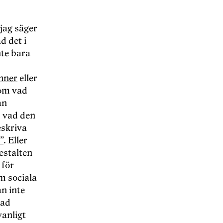
jag säger
d det i
te bara
nner
eller
 om vad
an
m vad den
eskriva
”
. Eller
estalten
 för
m sociala
an inte
vad
anligt