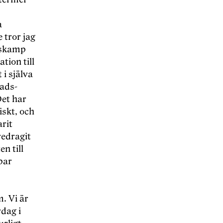
a
e tror jag
asskamp
tion till
i själva
tads-
Det har
iskt, och
arit
redragit
en till
par
. Vi är
dag i