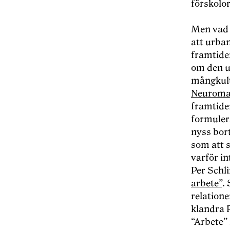
förskolo
Men vad 
att urban
framtide
om den up
mångkult
Neuroma
framtide
formulera
nyss bort
som att 
varför in
Per Schl
arbete”
.
relatione
klandra P
“Arbete”