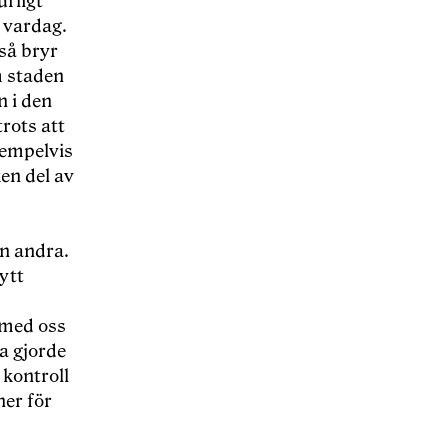
urligt
 vardag.
så bryr
m staden
n i den
trots att
xempelvis
en del av
ån andra.
ytt
 med oss
sa gjorde
 kontroll
er för