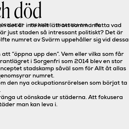
ch död
n det är inte helt lätt att sammanfatta vad
FÖRBUNDET
STRATEGI
ENGAGERA DIG
EN
r just staden så intressant politiskt? Det är
fte numret av Svärm uppehåller sig vid dessa
h att “öppna upp den”. Vem eller vilka som får
grantlägret i Sorgenfri som 2014 blev en stor
konceptet stadskamp såväl som för Allt åt allas
r genomsyrar numret.
 om den nya ockupationsrörelsen som börjat ta
.
tränga ut oönskade ur städerna. Att fokusera
täder man kan leva i.