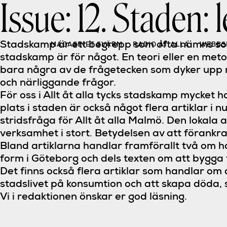
Issue:
12. Staden:
Skip
to
content
Stadskamp är ett begrepp som ofta nämns som e
MAGASINET SVÄRM
RADIO ÅT ALLA
WEBBS
stadskamp är för något. En teori eller en meto
bara några av de frågetecken som dyker upp 
och närliggande frågor.
För oss i Allt åt alla tycks stadskamp mycket h
plats i staden är också något flera artiklar i
stridsfråga för Allt åt alla Malmö. Den lokala 
verksamhet i stort. Betydelsen av att förankra
Bland artiklarna handlar framförallt två om 
form i Göteborg och dels texten om att bygga
Det finns också flera artiklar som handlar om
stadslivet på konsumtion och att skapa döda, s
Vi i redaktionen önskar er god läsning.