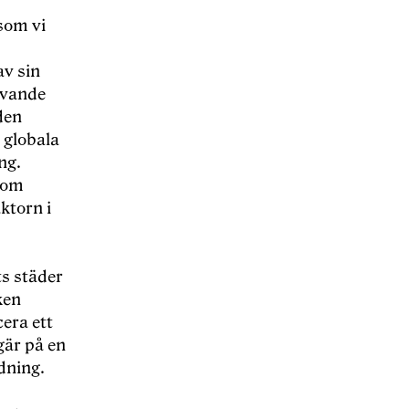
 som vi
av sin
rivande
den
 globala
ng.
r om
ktorn i
ts städer
ken
era ett
gär på en
dning.