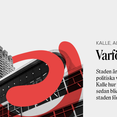
KALLE, 
Varf
Staden är 
politiska
Kalle hur 
sedan bli
staden fö