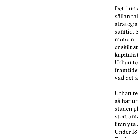
Det finns
sällan ta
strategis
samtid. S
motorn i 
enskilt s
kapitalis
Urbanite
framtide
vad det 
Urbanitet
så har ur
staden p
stort ant
liten yta
Under 18