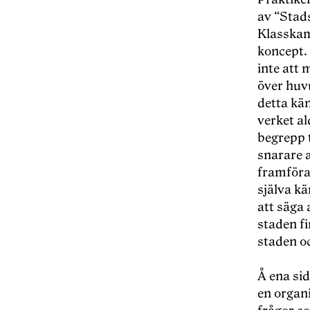
av “Stad
Klasskam
koncept. 
inte att 
över huvu
detta kän
verket al
begrepp 
snarare a
framföral
själva kä
att säga 
staden f
staden o
Å ena sid
en organ