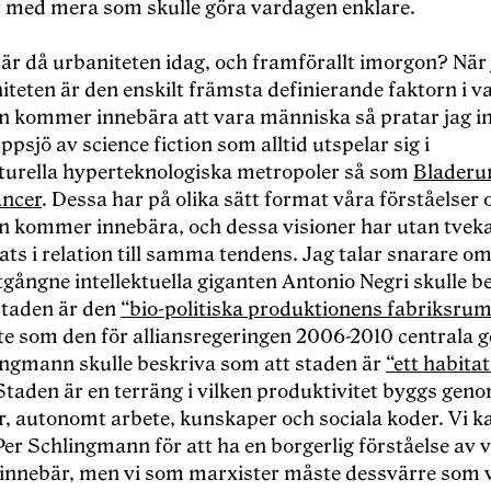
r med mera som skulle göra vardagen enklare.
är då urbaniteten idag, och framförallt imorgon? När 
iteten är den enskilt främsta definierande faktorn i va
n kommer innebära att vara människa så pratar jag in
psjö av science fiction som alltid utspelar sig i
urella hyperteknologiska metropoler så som
Bladeru
ncer
. Dessa har på olika sätt format våra förståelser
n kommer innebära, och dessa visioner har utan tvek
ts i relation till samma tendens. Jag talar snarare o
gångne intellektuella giganten Antonio Negri skulle b
staden är den
“bio-politiska produktionens fabriksrum
te som den för alliansregeringen 2006-2010 centrala g
ingmann skulle beskriva som att staden är
“ett habitat
 Staden är en terräng i vilken produktivitet byggs geno
r, autonomt arbete, kunskaper och sociala koder. Vi k
er Schlingmann för att ha en borgerlig förståelse av 
 innebär, men vi som marxister måste dessvärre som v