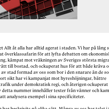
 Allt åt alla har alltid agerat i staden. Vi har på lång s
t överklassafarin för att lyfta debatten om ekonomisk
ing, kämpat mot vräkningen av Sveriges största migr
 rätt till bostad, och ockuperat hus för att både kräva
p av stad formad av oss som bor i den snarare än de s
ort sikt har vi kampanjat mot hyreshöjningar, bättre
trafik under demokratisk regi, och återigen ockuperat
v detta nummer innehåller texter från vänner och kam
att analysera exempel i sina specificiteter.
 har beskrivits på olika sätt. Många av oss har talat i