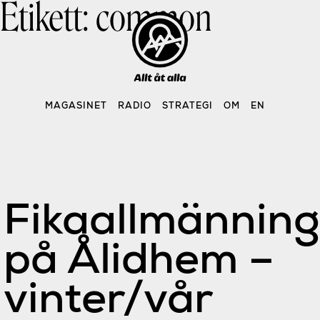
Etikett:
common
Skip
to
content
MAGASINET
RADIO
STRATEGI
OM
EN
Fikaallmänning
på Ålidhem –
vinter/vår