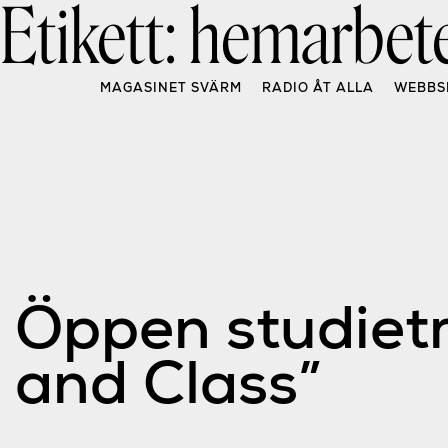
Etikett:
hemarbet
Skip
to
content
MAGASINET SVÄRM
RADIO ÅT ALLA
WEBBS
Öppen studietr
and Class”