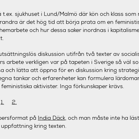
t.ex. sjukhuset i Lund/Malmö där kön och klass som 
varandra är det hög tid att börja prata om en feministis
hemarbete och hur dessa saker inordnas i kapitalismen
t.
utsättningslös diskussion utifrån två texter av socia
rs arbete verkligen var på tapeten i Sverige så väl so
äsa och lätta att öppna för en diskussion kring strategi
egna tankar och erfarenheter kan formulera lärdomar
 feministiska aktivister. Inga förkunskaper krävs.
:
1.
2.
ppersformat på
India Däck
, och man måste inte ha läst
uppfattning kring texten.