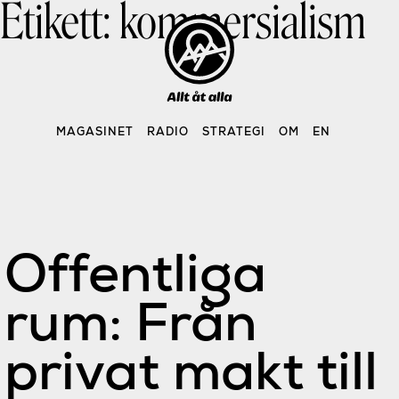
Etikett:
kommersialism
Skip
to
content
MAGASINET
RADIO
STRATEGI
OM
EN
Offentliga
rum: Från
privat makt till