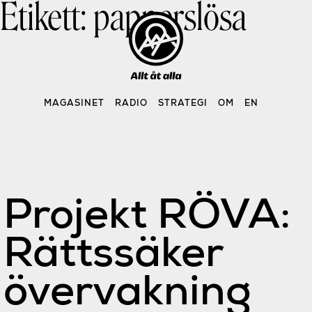
Etikett:
papperslösa
Skip
to
content
MAGASINET
RADIO
STRATEGI
OM
EN
Projekt RÖVA:
Rättssäker
övervakning