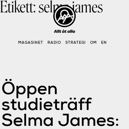
Etikett:
selma james
Skip
to
content
MAGASINET
RADIO
STRATEGI
OM
EN
Öppen
studieträff
Selma James: