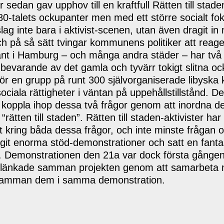
 sedan gav upphov till en kraftfull Rätten till stad
ill 80-talets ockupanter men med ett större socialt f
lag inte bara i aktivist-scenen, utan även dragit in
 på så sätt tvingar kommunens politiker att reage
änt i Hamburg – och många andra städer – har två
r bevarande av det gamla och tyvärr tokigt slitna 
ör en grupp på runt 300 självorganiserade libyska kr
ociala rättigheter i väntan på uppehållstillstånd. 
tt koppla ihop dessa två frågor genom att inordna d
rätten till staden”. Rätten till staden-aktivister ha
kring båda dessa frågor, och inte minste frågan 
ragit enorma stöd-demonstrationer och satt en fanta
na. Demonstrationen den 21a var dock första gången
a länkade samman projekten genom att samarbeta
 samman dem i samma demonstration.