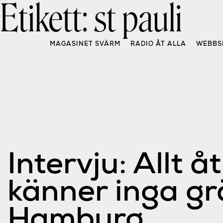
Etikett:
st pauli
Skip
to
content
MAGASINET SVÄRM
RADIO ÅT ALLA
WEBBS
Intervju: Allt å
känner inga gr
Hamburg