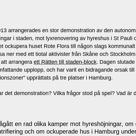
3 arrangerades en stor demonstration av den autonoma
yktingar i staden, mot lyxrenovering av hyreshus i St Pa
et ockupera huset Rote Flora till någon slags kommunal
a ner med ett tiotal aktivister från Skåne och Stockholm, 
 att arrangera
ett Rätten till staden-block
. Dagen slutade 
fattande upplopp, och har varit en bidragande orsak till
tionszoner” upprättats på tre platser i Hamburg.
ar det demonstration? Vilka frågor stod på spel? Vad är 
gått en rad olika kamper mot hyreshöjningar, om d
rifiering och om ockuperade hus i Hamburg under f