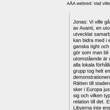
AÅA webred:
Vad vill
Jonas:
Vi ville g
av Avanti, en uto
utvecklat samarb
kan bidra med i e
ganska tight och
gör som man bli 
utomstående är det
alla lokala förhå
grupp tog helt en
demonstrationen s
Rätten till stade
sker i Europa jus
sig och vilken ty
relation till det
Libyerna inte en