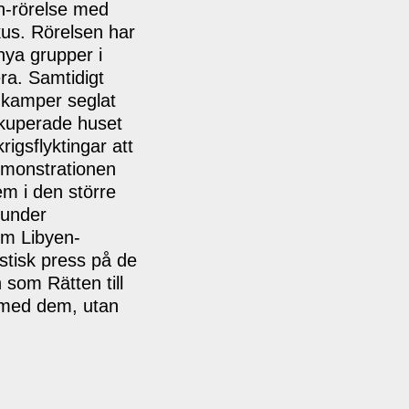
en-rörelse med
okus. Rörelsen har
 nya grupper i
ra. Samtidigt
 kamper seglat
ockuperade huset
igsflyktingar att
Demonstrationen
em i den större
r under
om Libyen-
stisk press på de
 som Rätten till
 med dem, utan