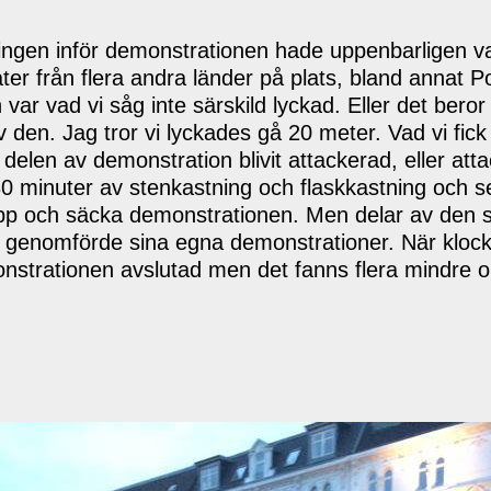
ingen inför demonstrationen hade uppenbarligen var
ter från flera andra länder på plats, bland annat P
ar vad vi såg inte särskild lyckad. Eller det beror 
v den. Jag tror vi lyckades gå 20 meter. Vad vi fic
elen av demonstration blivit attackerad, eller atta
0 minuter av stenkastning och flaskkastning och 
 upp och säcka demonstrationen. Men delar av den s
 genomförde sina egna demonstrationer. När kloc
nstrationen avslutad men det fanns flera mindre o