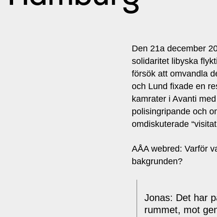
Den 21a december 201
solidaritet libyska fl
försök att omvandla d
och Lund fixade en res
kamrater i Avanti med
polisingripande och om
omdiskuterade “visita
AÅA webred:
Varför v
bakgrunden?
Jonas:
Det har på
rummet, mot gent