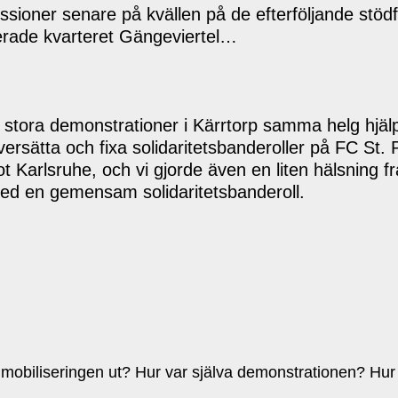
sioner senare på kvällen på de efterföljande stödf
erade kvarteret Gängeviertel…
 stora demonstrationer i Kärrtorp samma helg hjälp
versätta och fixa solidaritetsbanderoller på FC St. 
arlsruhe, och vi gjorde även en liten hälsning f
med en gemensam solidaritetsbanderoll.
mobiliseringen ut? Hur var själva demonstrationen? Hur