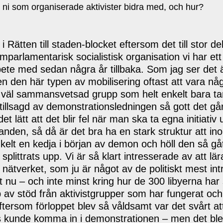
e ni som organiserade aktivister bidra med, och hur?
å i Rätten till staden-blocket eftersom det till stor 
mparlamentarisk socialistisk organisation vi har et
ete med sedan några år tillbaka. Som jag ser det
n den här typen av mobilisering oftast att vara någ
 väl sammansvetsad grupp som helt enkelt bara tar
tillsagd av demonstrationsledningen så gott det g
 lätt att det blir fel när man ska ta egna initiativ u
llanden, så då är det bra ha en stark struktur att ino
kelt en kedja i början av demon och höll den så gått
plittrats upp. Vi är så klart intresserade av att lä
n nätverket, som ju är något av de politiskt mest i
t nu – och inte minst kring hur de 300 libyerna har 
p av stöd från aktivistgrupper som har fungerat och 
. Eftersom förloppet blev så våldsamt var det svårt a
s kunde komma in i demonstrationen – men det ble