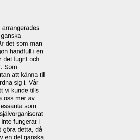
del arrangerades
t ganska
 är det som man
on handfull i en
 det lugnt och
år. Som
tan att känna till
rdna sig i. Vår
 vi kunde tills
ra oss mer av
ntressanta som
självorganiserat
inte fungerat i
tt göra detta, då
v en del ganska