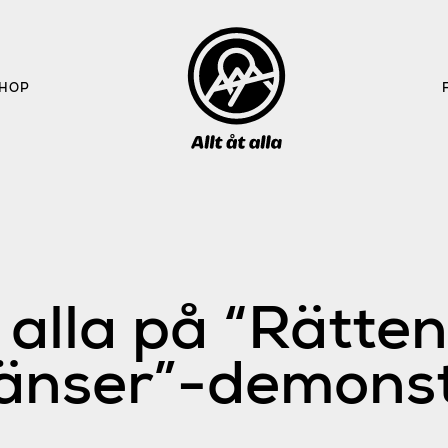
HOP
t alla på “Rätten
änser”-demonst