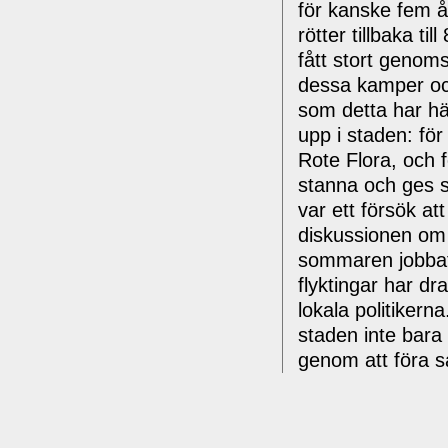
för kanske fem år
rötter tillbaka t
fått stort genoms
dessa kamper och
som detta har h
upp i staden: fö
Rote Flora, och f
stanna och ges s
var ett försök a
diskussionen om “
sommaren jobbat 
flyktingar har d
lokala politiker
staden inte bar
genom att föra