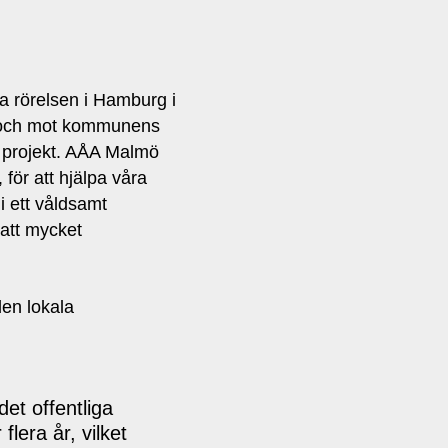
 rörelsen i Hamburg i
uli och mot kommunens
t projekt. AÅA Malmö
för att hjälpa våra
i ett våldsamt
 att mycket
den lokala
et offentliga
lera år, vilket