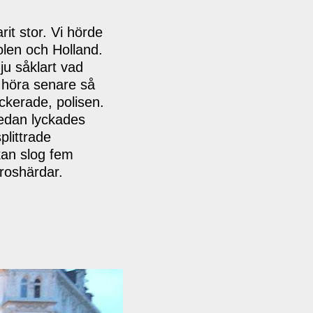
it stor. Vi hörde
olen och Holland.
ju såklart vad
k höra senare så
ckerade, polisen.
sedan lyckades
plittrade
kan slog fem
roshärdar.