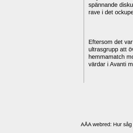
spännande diskus
rave i det ockup
Eftersom det var
ultrasgrupp att ö
hemmamatch mot K
värdar i Avanti 
AÅA webred:
Hur såg 