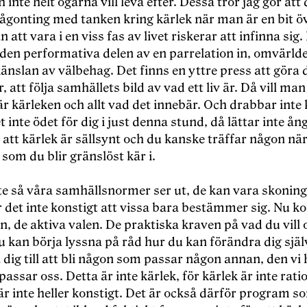
ch inte helt ogärna vill leva efter. Dessa tror jag gör att 
ågonting med tanken kring kärlek när man är en bit ö
 att vara i en viss fas av livet riskerar att infinna sig.
en performativa delen av en parrelation in, omvärld
känslan av välbehag. Det finns en yttre press att göra d
, att följa samhällets bild av vad ett liv är. Då vill man
r kärleken och allt vad det innebär. Och drabbar inte
et inte ödet för dig i just denna stund, då lättar inte å
 att kärlek är sällsynt och du kanske träffar någon när
 som du blir gränslöst kär i.
te så våra samhällsnormer ser ut, de kan vara skoning
r det inte konstigt att vissa bara bestämmer sig. Nu 
n, de aktiva valen. De praktiska kraven på vad du vill 
Du kan börja lyssna på råd hur du kan förändra dig själ
dig till att bli någon som passar någon annan, den vi 
assar oss. Detta är inte kärlek, för kärlek är inte ratio
r inte heller konstigt. Det är också därför program s