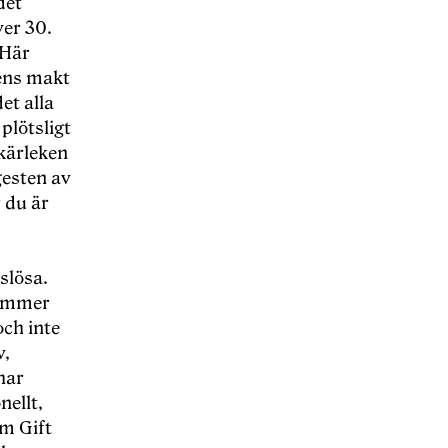
det
ver 30.
 Här
ens makt
et alla
 plötsligt
 kärleken
ngesten av
 du är
slösa.
kommer
och inte
v,
har
nellt,
om Gift