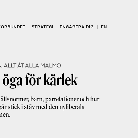
FÖRBUNDET
STRATEGI
ENGAGERA DIG
EN
, ALLT ÅT ALLA MALMÖ
öga för kärlek
lsnormer, barn, parrelationer och hur
går stick i stäv med den nyliberala
men.