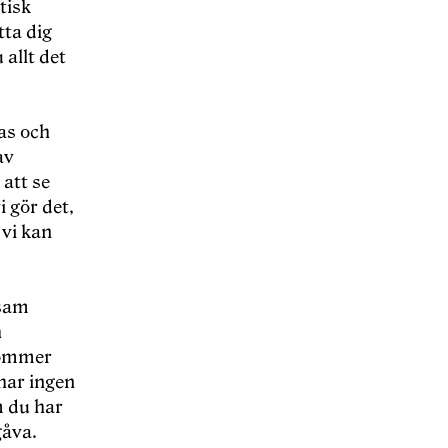
tisk
tta dig
 allt det
las och
av
 att se
i gör det,
 vi kan
rsam
h
 kommer
 har ingen
m du har
gåva.