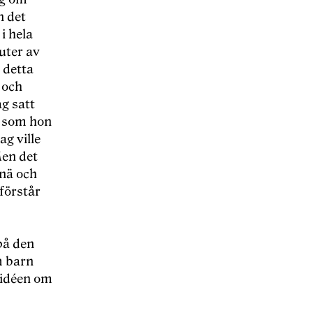
n det
i hela
uter av
 detta
 och
g satt
t som hon
ag ville
Men det
knä och
förstår
på den
m barn
 idéen om