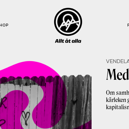
HOP
VENDELA
Med 
Om samhäl
kärleken 
kapitalis