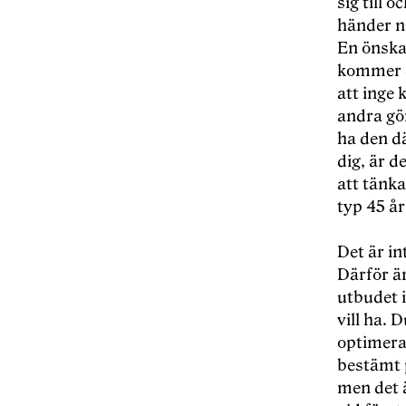
sig till o
händer n
En önskan
kommer d
att inge 
andra gör
ha den dä
dig, är d
att tänka
typ 45 år
Det är in
Därför ä
utbudet i
vill ha. 
optimera 
bestämt p
men det ä