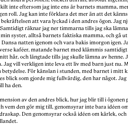
skilt inte eftersom jag inte ens är barnets mamma, me
gen roll. Jag kan inte förklara det mer än att det känns 
bekräftelsen att vara lyckad i den andres ögon. Jag nj
Samtidigt räknar jag ner timmarna tills jag ska lämna
 min syster, alltså barnets faktiska mamma, och gå ut
. Dansa natten igenom och vara bakis imorgon igen. Ja
iverse kaféer, matande barnet med klämmis samtidig
 mitt hår, och längtade tills jag skulle lämna av henne. J
a. Jag vill verkligen inte leva ett liv med barn just nu. 
 betydelse. För känslan i stunden, med barnet i mitt 
s blick som gjorde mig fullvärdig, den har något. Jag 
ill ha den.
ension av den andres blick, hur jag blir till i ögonen 
ch vem den gör mig till, genomsyrar inte bara idéen o
ldraskap. Den genomsyrar också idéen om kärlek, och
llandet.