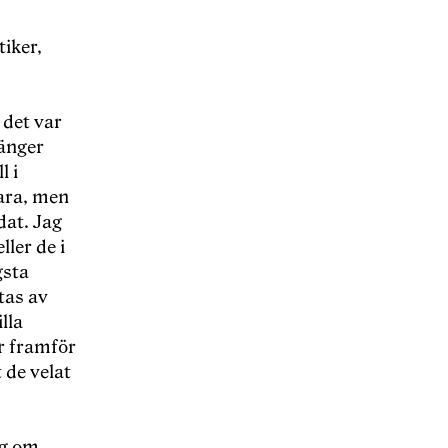
iker,
 det var
hänger
l i
vara, men
dat. Jag
ller de i
gsta
tas av
lla
r framför
 de velat
ng om