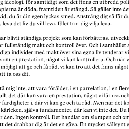
ig ideologi, för samtidigt som det finns en utbredd poli
opierna är döda, framtiden är stängd. Så gäller inte de
id, du är din egen lyckas smed. Ansträng dig så får du
, leva det liv du vill leva. Eller tror dig vilja leva.
har blivit ständiga projekt som kan förbättras, utveck
r fullständig makt och kontroll över. Och i samhället 
diga individer med makt över sina egna liv tenderar vi
som en prestation, något vi kan kontrollera. Och när v
 möjligt att ge och få råd, vi kan tro att det finns något
tt ta oss dit.
å mig inte, att vara förälder, i en parrelation, i en fle
 allt det där kan vara en prestation, något vi lär oss oc
 färdigheter i, där vi kan ge och ta råd. Men när det
va kärleken, själva fundamentet, där kan vi inte det. Du
r den. Ingen kontroll. Det handlar om slumpen och o
tt det drabbar dig är det en gåva. En mycket sällsynt 