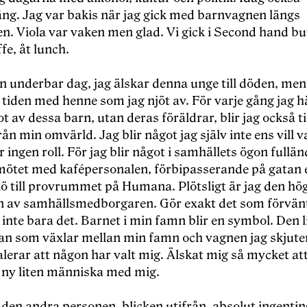
äng. Jag var bakis när jag gick med barnvagnen längs
n. Viola var vaken men glad. Vi gick i Second hand but
fe, åt lunch.
n underbar dag, jag älskar denna unge till döden, men
 tiden med henne som jag njöt av. För varje gång jag 
 av dessa barn, utan deras föräldrar, blir jag också til
rån min omvärld. Jag blir något jag själv inte ens vill 
r ingen roll. För jag blir något i samhällets ögon fullän
 i mötet med kafépersonalen, förbipasserande på gatan e
 till provrummet på Humana. Plötsligt är jag den hö
n av samhällsmedborgaren. Gör exakt det som förvän
inte bara det. Barnet i min famn blir en symbol. Den li
n som växlar mellan min famn och vagnen jag skjute
lerar att någon har valt mig. Älskat mig så mycket att
 ny liten människa med mig.
 den andra personen, blicken utifrån, absolut ingenti