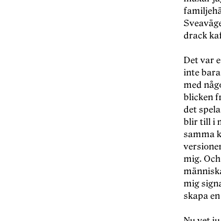
familjeh
Sveaväge
drack kaf
Det var e
inte bara
med något
blicken f
det spela
blir till
samma kö
versione
mig. Och 
människa
mig signa
skapa en
Nu vet ju