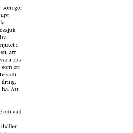
er som gör
jupt
la
nessjuk
dra
jutet i
en, att
 vara ens
l som ett
ite som
 åring.
 ha. Att
dé om vad
rhåller