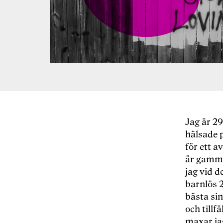
Jag är 29
hälsade p
för ett a
år gammal
jag vid d
barnlös 
bästa sin
och tillf
maxar jag