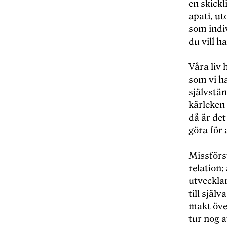
en skickl
apati, ut
som indiv
du vill ha
Våra liv 
som vi ha
självstän
kärleken 
då är det
göra för a
Missförst
relation;
utvecklar
till själ
makt öve
tur nog a