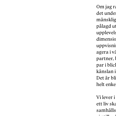
Om jag ra
det unde
mänskligt
pålagd ut
upplevels
dimensio
uppvisnin
agera i 
partner, 
par i bli
känslan i
Det är bl
helt enke
Vi lever 
ett liv s
samhälls