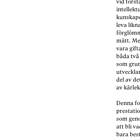
vid först
intellekt
kunskapen
leva likna
förglömm
mätt. Men
vara gift
båda två 
som grund
utvecklar
del av de
av kärlek
Denna fo
prestatio
som genom
att bli v
bara best