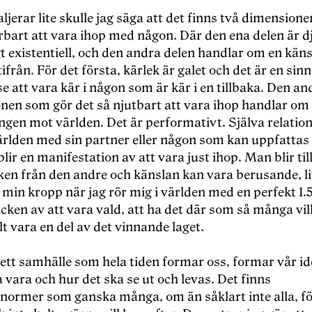
ljerar lite skulle jag säga att det finns två dimension
rbart att vara ihop med någon. Där den ena delen är d
 existentiell, och den andra delen handlar om en käns
ifrån. För det första, kärlek är galet och det är en sin
e att vara kär i någon som är kär i en tillbaka. Den an
nen som gör det så njutbart att vara ihop handlar om n
gen mot världen. Det är performativt. Själva relation
världen med sin partner eller någon som kan uppfattas
blir en manifestation av att vara just ihop. Man blir til
cken från den andre och känslan kan vara berusande, l
 min kropp när jag rör mig i världen med en perfekt 1.5
icken av att vara vald, att ha det där som så många vill
lt vara en del av det vinnande laget.
i ett samhälle som hela tiden formar oss, formar vår i
ka vara och hur det ska se ut och levas. Det finns
normer som ganska många, om än såklart inte alla, fö