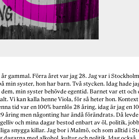
 år gammal. Förra året var jag 28. Jag var i Stockhol
å min syster, hon har barn. Två stycken. Idag hade ja
v dem, min syster behövde egentid. Barnet var ett och 
t. Vi kan kalla henne Viola, för så heter hon. Kontext 
enna tid var en 100% barnlös 28 åring, idag är jag en 
29 åring men någonting har ändå förändrats. Då levde 
gelliv och mina dagar bestod enbart av öl, politik, job
älliga snygga killar. Jag bor i Malmö, och som alltid i 
 dagarna med alkohol, kultur och politik. Idag också