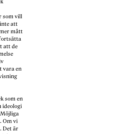
ek
 som vill
inte att
rmer mått
fortsätta
t att de
mmelse
iv
tt vara en
visning
ek som en
n ideologi
 Möjliga
g. Om vi
. Det är