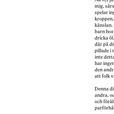
mig, sär
spelar in
kroppen, 
känslan. 
barn hos
dricka öl
där på d
pillade i
inte dett
har ingen
den andre
att folk v
Denna dim
andra, o
och förä
parförhå