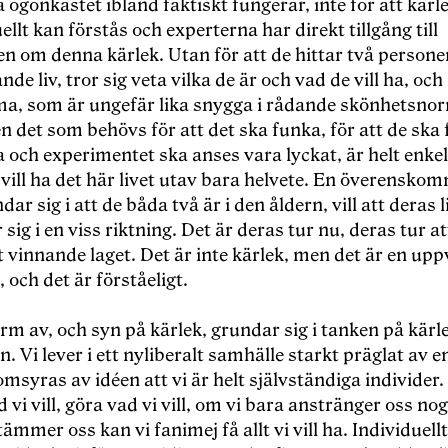
a ögonkastet ibland faktiskt fungerar, inte för att kärl
uellt kan förstås och experterna har direkt tillgång till
 om denna kärlek. Utan för att de hittar två personer
nde liv, tror sig veta vilka de är och vad de vill ha, och 
a, som är ungefär lika snygga i rådande skönhetsno
 det som behövs för att det ska funka, för att de ska 
a och experimentet ska anses vara lyckat, är helt enkel
vill ha det här livet utav bara helvete. En överensko
ar sig i att de båda två är i den åldern, vill att deras l
 sig i en viss riktning. Det är deras tur nu, deras tur a
t vinnande laget. Det är inte kärlek, men det är en upp
, och det är förståeligt.
rm av, och syn på kärlek, grundar sig i tanken på kärl
n. Vi lever i ett nyliberalt samhälle starkt präglat av e
syras av idéen att vi är helt självständiga individer.
ad vi vill, göra vad vi vill, om vi bara anstränger oss no
ämmer oss kan vi fanimej få allt vi vill ha. Individuellt