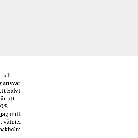
m och
g ansvar
ett halvt
är att
100%
jag mitt
b, vänner
Stockholm