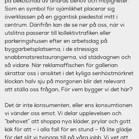
på bekostnad av andras behov och möjligheter.
Som en symbol för ojämlikhet placerar sig
överklassen på en gigantisk piedestal mitt i
centrum. Därifrån kan de se ner på oss, när vi
utslitna passerar till kollektivtrafiken eller
parkeringshusen efter en arbetsdag på
byggarbetsplatserna, i de stressiga
snabbmatsrestaurangerna, vid städvagnen och
så vidare. När reklamaffischen för gallerian
skrattar oss i ansiktet i det kyliga senhöstmörkret
klockan halv sju på morgonen blir det relevant
att ställa oss frågan; För
vem
bygger
vi
det här?
Det är inte
konsumenten
, eller ens konsumtionen
vi vänder oss emot. Vi delar upplevelsen och
”behovet” att shoppa nya kläder, prylar och gott
käk för att – i alla fall för en stund – få lite glädje
för det slit vi tvingas till på våra jobb. Vi vet att