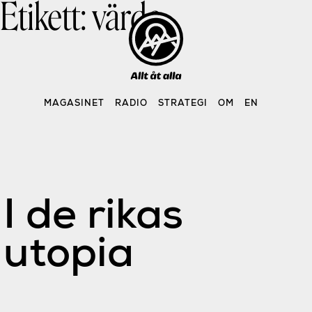
Etikett:
värde
Skip
to
content
MAGASINET
RADIO
STRATEGI
OM
EN
I de rikas
utopia