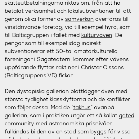
skatteutbetalningarna riktas om; från att ha
betalat verksamhet och lokalsubventioner till att
genom olika former av
samverkan
överföras till
vinstdrivande företag, via till exempel hyra, som
till Balticgruppen i fallet med
kulturväven
. De
pengar som till exempel idag indirekt
subventionerar ett 50-tal amatörkulturella
föreningar i Sagateatern, kommer efter vävens
uppförande flyttas rakt ner i Christer Olssons
(Balticgruppens VD) fickor.
Den dystopiska gallerian blottlägger även med
största tydlighet klassklyftorna och de konflikter
som följer dessa. Med de ”
takhus
” ovanpå
gallerian, som i praktiken utgör ett så kallat
gated
community
med astronomiska
prisnivåer
,
fulländas bilden av en stad som byggs för vissa