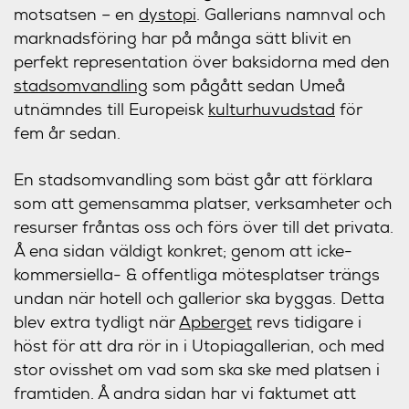
motsatsen – en
dystopi
. Gallerians namnval och
marknadsföring har på många sätt blivit en
perfekt representation över baksidorna med den
stadsomvandling
som pågått sedan Umeå
utnämndes till Europeisk
kulturhuvudstad
för
fem år sedan.
En stadsomvandling som bäst går att förklara
som att gemensamma platser, verksamheter och
resurser fråntas oss och förs över till det privata.
Å ena sidan väldigt konkret; genom att icke-
kommersiella- & offentliga mötesplatser trängs
undan när hotell och gallerior ska byggas. Detta
blev extra tydligt när
Apberget
revs tidigare i
höst för att dra rör in i Utopiagallerian, och med
stor ovisshet om vad som ska ske med platsen i
framtiden. Å andra sidan har vi faktumet att